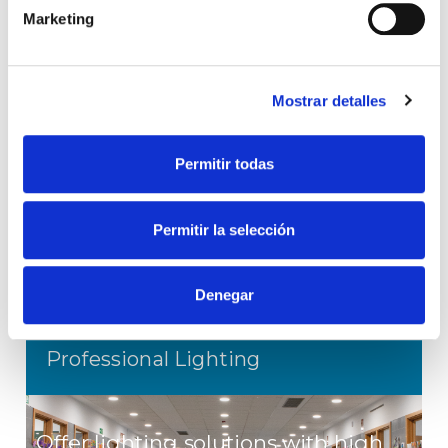
Marketing
Mostrar detalles
Engineering
Permitir todas
Optimize efficiency and
consumption
Permitir la selección
Denegar
Professional Lighting
Offer lighting solutions with high