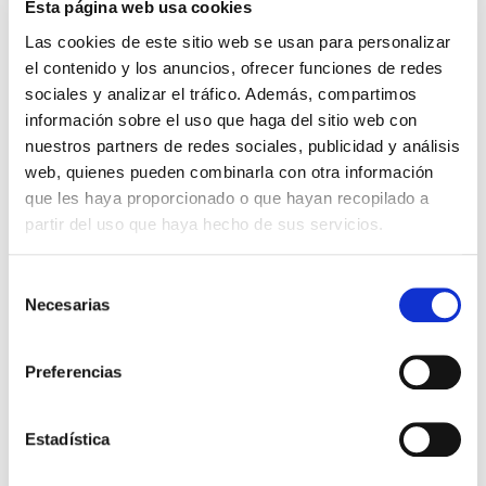
energy savings
and
maximize
Esta página web usa cookies
performance
.
Las cookies de este sitio web se usan para personalizar
el contenido y los anuncios, ofrecer funciones de redes
sociales y analizar el tráfico. Además, compartimos
información sobre el uso que haga del sitio web con
nuestros partners de redes sociales, publicidad y análisis
We offer you the best experience:
web, quienes pueden combinarla con otra información
What is your professional
que les haya proporcionado o que hayan recopilado a
partir del uso que haya hecho de sus servicios.
sector?
Selección
Necesarias
de
Public organization
consentimiento
Preferencias
Join the era of smart cities
Estadística