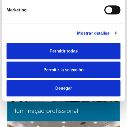
inteligentes
Marketing
Mostrar detalles
Engenharia de projetos
Permitir todas
Optimize a eficiência e o consumo
Permitir la selección
Denegar
Iluminação profissional