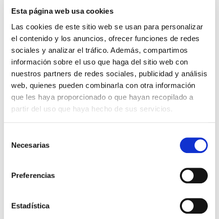
otimizar a poupança de energia
e
Esta página web usa cookies
maximizar o desempenho.
Las cookies de este sitio web se usan para personalizar
el contenido y los anuncios, ofrecer funciones de redes
sociales y analizar el tráfico. Además, compartimos
información sobre el uso que haga del sitio web con
Queremos oferecer-lhe a melhor
nuestros partners de redes sociales, publicidad y análisis
web, quienes pueden combinarla con otra información
experiência:
que les haya proporcionado o que hayan recopilado a
A que setor profissional
partir del uso que haya hecho de sus servicios.
pertence?
Selección
Necesarias
de
consentimiento
Entidades públicas
Preferencias
Faça parte da era das cidades
Estadística