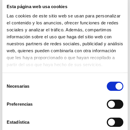
optimizar el ahorro energético
y
Esta página web usa cookies
maximizar el rendimiento.
Las cookies de este sitio web se usan para personalizar
el contenido y los anuncios, ofrecer funciones de redes
sociales y analizar el tráfico. Además, compartimos
información sobre el uso que haga del sitio web con
Queremos ofrecerte la mejor
nuestros partners de redes sociales, publicidad y análisis
web, quienes pueden combinarla con otra información
experiencia:
que les haya proporcionado o que hayan recopilado a
¿A qué sector profesional
partir del uso que haya hecho de sus servicios.
perteneces?
Selección
Necesarias
de
consentimiento
Organismos Públicos
Preferencias
Participa en la era de las ciudades
Estadística