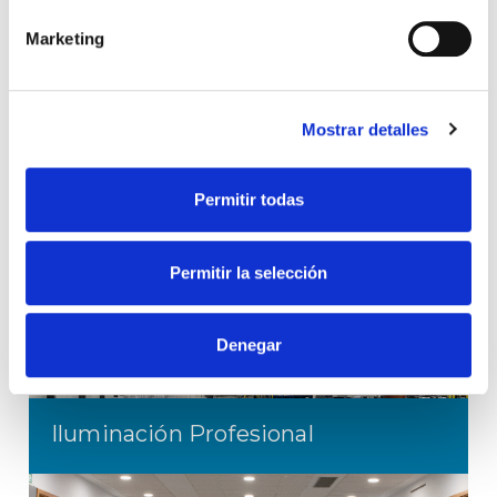
inteligentes
Marketing
Mostrar detalles
Ingenierías de Proyectos
Permitir todas
Optimiza la eficiencia y el consumo
Permitir la selección
Denegar
Iluminación Profesional