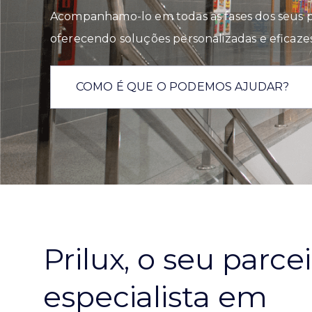
Acompanhamo-lo em todas as fases dos seus p
oferecendo soluções personalizadas e eficazes
COMO É QUE O PODEMOS AJUDAR?
Prilux, o seu parce
especialista em