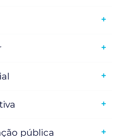
r
ial
tiva
ação pública