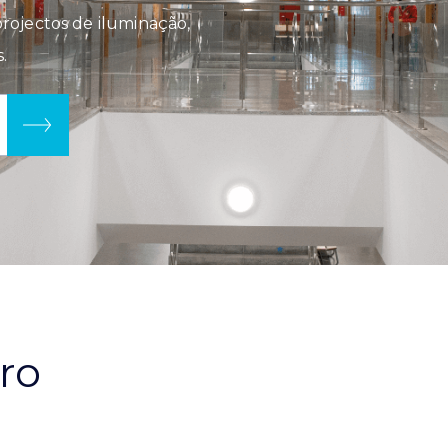
rojectos de iluminação,
.
iro