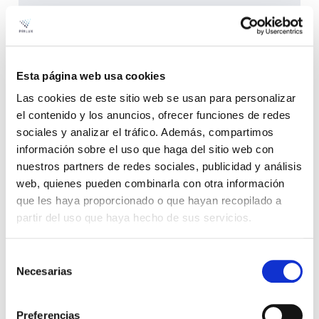
Esta página web usa cookies
Soluciones 360º
Las cookies de este sitio web se usan para personalizar
personalizadas
el contenido y los anuncios, ofrecer funciones de redes
sociales y analizar el tráfico. Además, compartimos
información sobre el uso que haga del sitio web con
Creamos espacios únicos con soluciones integrales
para cualquier proyecto.
nuestros partners de redes sociales, publicidad y análisis
Nuestro equipo de ingenieros y lighting designers
está listo para asesorarte
web, quienes pueden combinarla con otra información
que les haya proporcionado o que hayan recopilado a
partir del uso que haya hecho de sus servicios.
01
Selección
Necesarias
Estudiamos tu proyecto
de
consentimiento
Preferencias