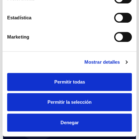
02
Estadística
Propuesta
personalizada
Marketing
03
Mostrar detalles
Instalación y
configuración
Permitir todas
Permitir la selección
04
Asesoramiento post
Denegar
venta