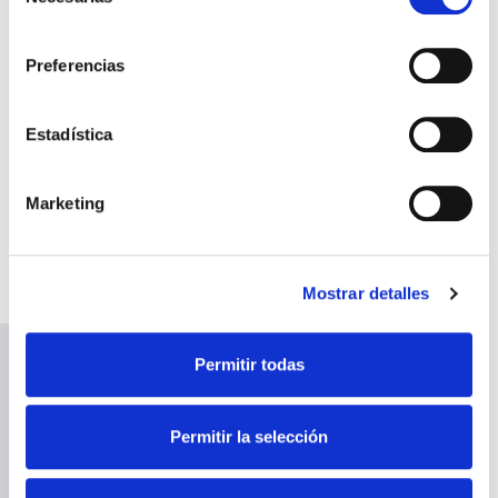
de
consentimiento
Preferencias
Expertos en
desarrollo de
Estadística
iluminación
Marketing
inteligente
Mostrar detalles
Permitir todas
Apostamos por la gestión eficiente de los
recursos para obtener el máximo
ahorro
Permitir la selección
energético
y reducir el impacto