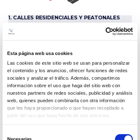
1. CALLES RESIDENCIALES Y PEATONALES
2. ZONAS COMERCIALES
3. CALLES Y AVENIDAS
4. PARKINGS / GRANDES SUPERFICIES
Esta página web usa cookies
5. ZONAS VERDES
Las cookies de este sitio web se usan para personalizar
el contenido y los anuncios, ofrecer funciones de redes
6. PUENTES Y TÚNELES
sociales y analizar el tráfico. Además, compartimos
7. ROTONDAS
información sobre el uso que haga del sitio web con
nuestros partners de redes sociales, publicidad y análisis
8. ZONAS INDUSTRIALES
web, quienes pueden combinarla con otra información
9. AUTOVIAS / AUTOPISTAS
que les haya proporcionado o que hayan recopilado a
partir del uso que haya hecho de sus servicios.
Selección
Necesarias