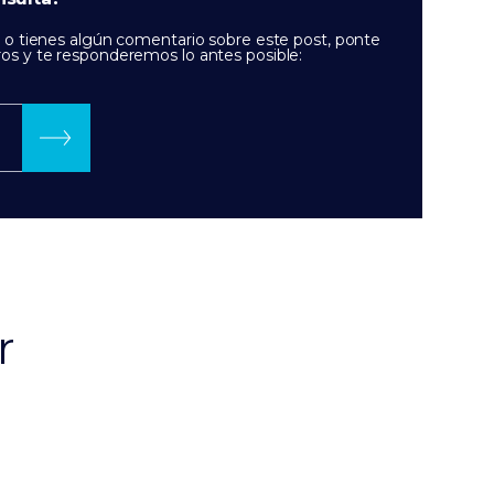
s o tienes algún comentario sobre este post, ponte
os y te responderemos lo antes posible:
r