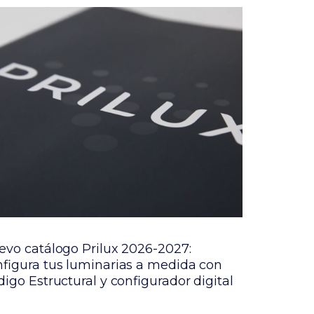
evo catálogo Prilux 2026-2027:
PRILUX p
nfigura tus luminarias a medida con
luminaria
igo Estructural y configurador digital