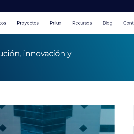
tos
Proyectos
Prilux
Recursos
Blog
Cont
ución, innovación y
s