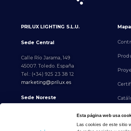
PRILUX LIGHTING S.L.U.
Mapa 
Contr
Sede Central
Prod
Calle Río Jarama, 149
45007. Toledo. España
Proye
Tel.: (+34) 925 23 38 12
marketing@prilux.es
Certi
Sede Noreste
Catál
Proye
Calle Del Torrent Fondo, s/n
Esta página web usa cook
08791. Sant Llorenç d’Hortons.
Las cookies de este sitio 
Canal
Barcelona. España