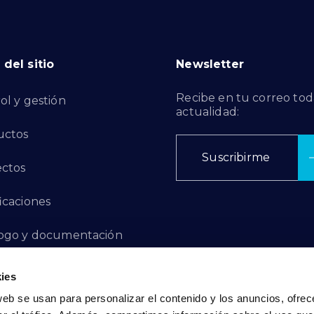
del sitio
Newsletter
Recibe en tu correo tod
ol y gestión
actualidad:
uctos
Suscribirme
ctos
ficaciones
ogo y documentación
ctos de Innovación
ies
web se usan para personalizar el contenido y los anuncios, ofrec
 de Denuncias