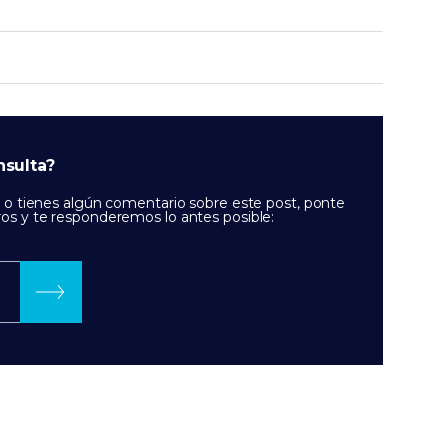
nsulta?
s o tienes algún comentario sobre este post, ponte
os y te responderemos lo antes posible: