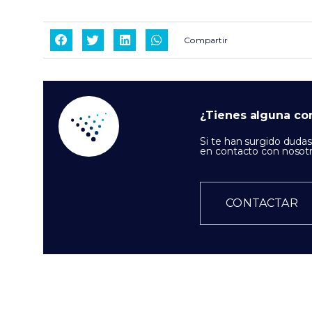
Compartir
¿Tienes alguna co
Si te han surgido duda
en contacto con nosotr
CONTACTAR