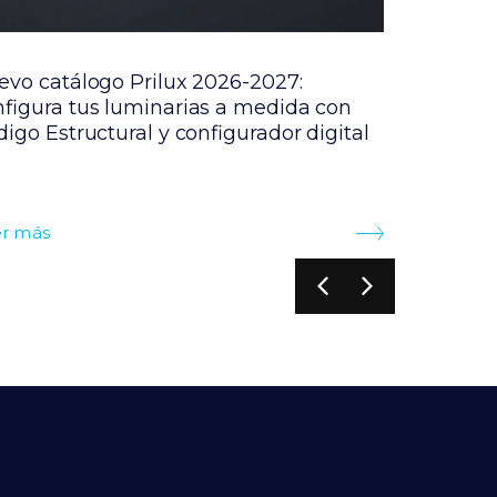
evo catálogo Prilux 2026-2027:
PRILUX p
nfigura tus luminarias a medida con
luminaria
igo Estructural y configurador digital
Leer más
r más