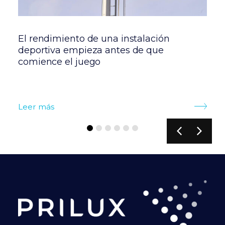
El rendimiento de una instalación
N
deportiva empieza antes de que
c
comience el juego
C
Leer más
L