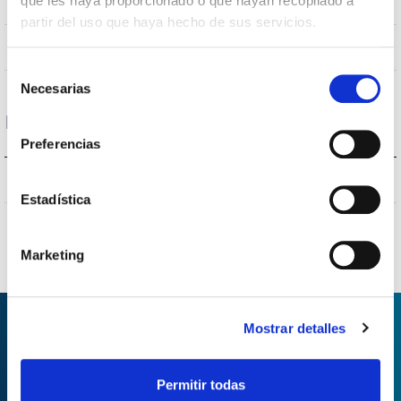
que les haya proporcionado o que hayan recopilado a
1500x10x10mm
Dimensiones
partir del uso que haya hecho de sus servicios.
NO
Empalmable
Selección
Necesarias
de
consentimiento
Protecciones
Preferencias
NO
Protección sobretensiones
Estadística
Marketing
Mostrar detalles
SOLICITAR INFORMACIÓN
Permitir todas