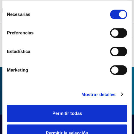
Selección
Protecciones
Necesarias
de
consentimiento
SI/YES/OUI/SIM
Protección sobretensiones
Preferencias
Estadística
Marketing
SOLICITAR INFORMACIÓN
Mostrar detalles
Permitir todas
Permitir la selección