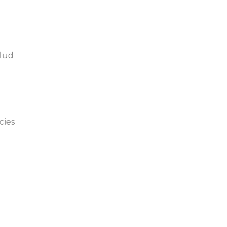
alud
cies