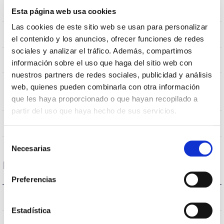
0,188m2
Viento
Esta página web usa cookies
Las cookies de este sitio web se usan para personalizar
0.006900000000000001Kg
Peso
el contenido y los anuncios, ofrecer funciones de redes
sociales y analizar el tráfico. Además, compartimos
478x468x546mm
Dimensiones
información sobre el uso que haga del sitio web con
nuestros partners de redes sociales, publicidad y análisis
MONTAJE EN BACULO,MONTAJE
Posición de
web, quienes pueden combinarla con otra información
EN POSTE
montaje
que les haya proporcionado o que hayan recopilado a
partir del uso que haya hecho de sus servicios.
NO
Empalmable
Selección
Necesarias
de
consentimiento
Datos ópticos
Preferencias
4000K
Temperatura de color
Estadística
70
CRI Índice de repr. cromática