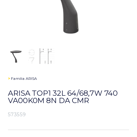
>
Familia
ARISA
ARISA TOP1 32L 64/68,7W 740
VA00K0M 8N DA CMR
573559