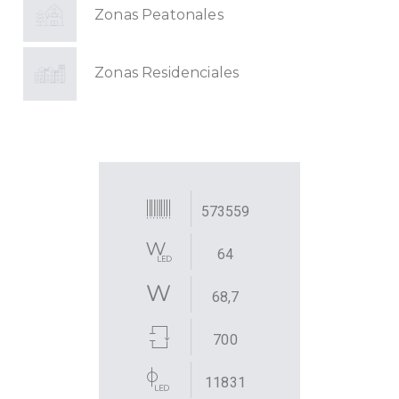
Zonas Peatonales
Zonas Residenciales
573559
64
68,7
700
11831