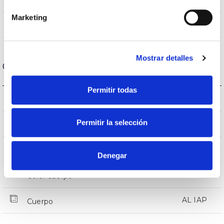
Marketing
VA00K0M
Óptica
Mostrar detalles
Carcasa y Acabado
Permitir todas
IK09
IK Protección contra impactos
Permitir la selección
IP66
IP Índice de estanqueidad
–
Intensidad (A)
Denegar
9007
Color cuerpo
AL IAP
Cuerpo