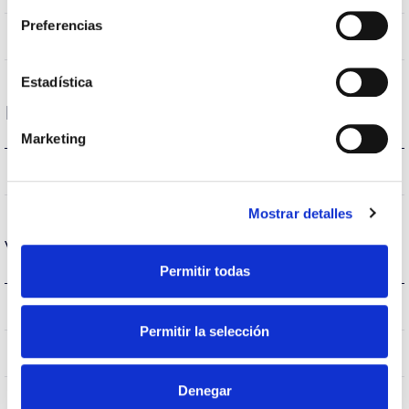
Preferencias
AL-Fe inox
Cuerpo
Estadística
Rendimiento
Marketing
410lm
Flujo luminoso (lm)
Mostrar detalles
Vida
Permitir todas
(L70B50>)25.000h
Vida útil
Permitir la selección
12500
Nº de Encendidos
Denegar