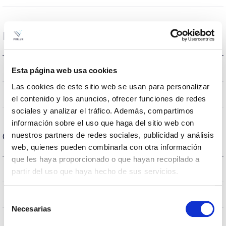
Datos ópticos
3000K
Temperatura de color
Esta página web usa cookies
Las cookies de este sitio web se usan para personalizar
80
CRI Índice de repr. cromática
el contenido y los anuncios, ofrecer funciones de redes
sociales y analizar el tráfico. Además, compartimos
información sobre el uso que haga del sitio web con
nuestros partners de redes sociales, publicidad y análisis
Carcasa y Acabado
web, quienes pueden combinarla con otra información
que les haya proporcionado o que hayan recopilado a
IK04
IK Protección contra impactos
partir del uso que haya hecho de sus servicios.
IP44
IP Índice de estanqueidad
Selección
Necesarias
de
Negro
Color cuerpo
consentimiento