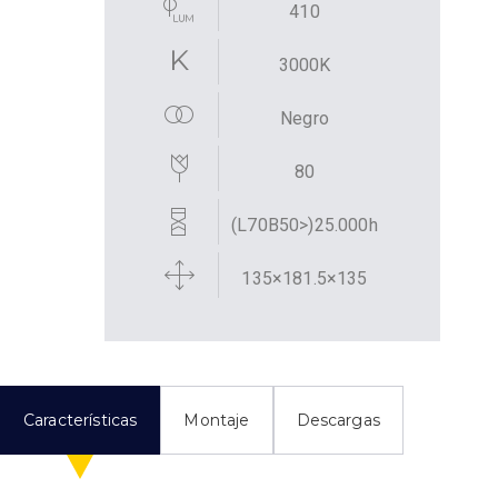
410
3000K
Negro
80
(L70B50>)25.000h
135×181.5×135
Características
Montaje
Descargas