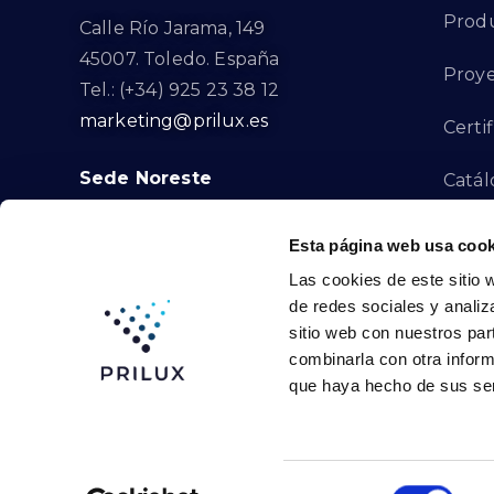
Prod
Calle Río Jarama, 149
45007. Toledo. España
Proye
Tel.: (+34) 925 23 38 12
marketing@prilux.es
Certi
Sede Noreste
Catál
Proye
Calle Del Torrent Fondo, s/n
Esta página web usa cook
08791. Sant Llorenç d’Hortons.
Las cookies de este sitio 
Canal
Barcelona. España
de redes sociales y analiz
Tel.: (+34) 93 719 23 29
sitio web con nuestros par
Cont
marketing@prilux.es
combinarla con otra inform
que haya hecho de sus ser
Prilux Lighting ©
2026
Selección