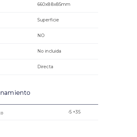
660x88x85mm
Superficie
NO
No incluida
Directa
onamiento
-5 +35
to