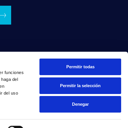
Permitir todas
er funciones
 haga del
Permitir la selección
den
r del uso
Denegar
INTRANET