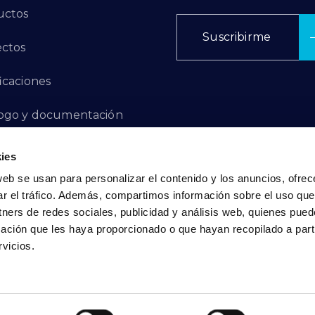
uctos
Suscribirme
ctos
ficaciones
ogo y documentación
ctos de Innovación
ies
web se usan para personalizar el contenido y los anuncios, ofrec
 de Denuncias
ar el tráfico. Además, compartimos información sobre el uso que
tners de redes sociales, publicidad y análisis web, quienes pue
acto
ación que les haya proporcionado o que hayan recopilado a parti
vicios.
Política de Privacidad
|
Política de Cookies