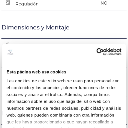
NO
Regulación
Dimensiones y Montaje
Superficie
Montaje
1265x82x87mm
Dimensiones
Esta página web usa cookies
Superficie/Suspendido
Posición de montaje
Las cookies de este sitio web se usan para personalizar
el contenido y los anuncios, ofrecer funciones de redes
NO
Empalmable
sociales y analizar el tráfico. Además, compartimos
información sobre el uso que haga del sitio web con
nuestros partners de redes sociales, publicidad y análisis
Datos ópticos
web, quienes pueden combinarla con otra información
que les haya proporcionado o que hayan recopilado a