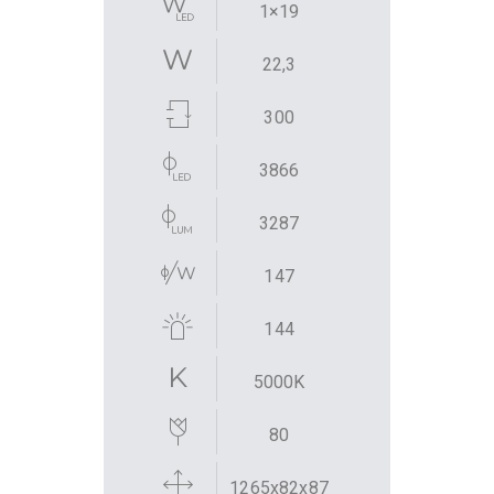
1×19
22,3
300
3866
3287
147
144
5000K
80
1265x82x87