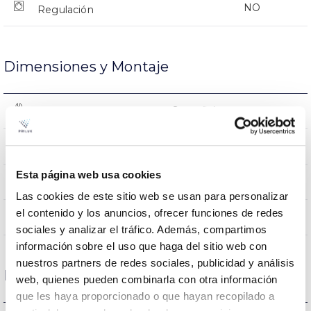
NO
Regulación
Dimensiones y Montaje
Superficie
Montaje
1565x82x87mm
Dimensiones
Esta página web usa cookies
Superficie/Suspendido
Posición de montaje
Las cookies de este sitio web se usan para personalizar
el contenido y los anuncios, ofrecer funciones de redes
NO
Empalmable
sociales y analizar el tráfico. Además, compartimos
información sobre el uso que haga del sitio web con
nuestros partners de redes sociales, publicidad y análisis
Datos ópticos
web, quienes pueden combinarla con otra información
que les haya proporcionado o que hayan recopilado a