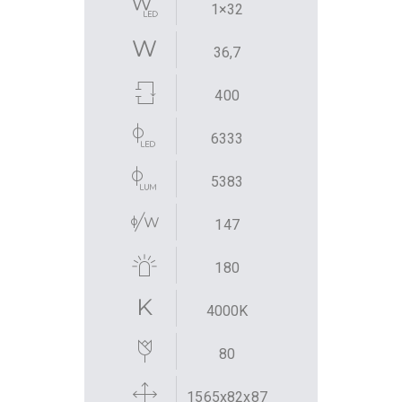
1×32
36,7
400
6333
5383
147
180
4000K
80
1565x82x87