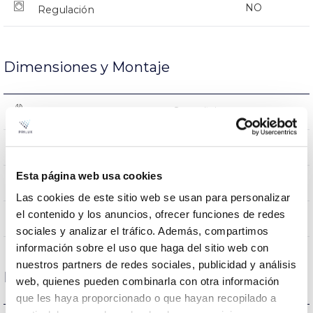
NO
Regulación
Dimensiones y Montaje
Superficie
Montaje
1265x82x87mm
Dimensiones
Esta página web usa cookies
Superficie/Suspendido
Posición de montaje
Las cookies de este sitio web se usan para personalizar
el contenido y los anuncios, ofrecer funciones de redes
NO
Empalmable
sociales y analizar el tráfico. Además, compartimos
información sobre el uso que haga del sitio web con
nuestros partners de redes sociales, publicidad y análisis
Datos ópticos
web, quienes pueden combinarla con otra información
que les haya proporcionado o que hayan recopilado a