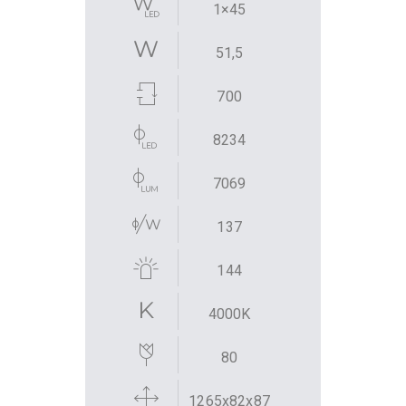
1×45
51,5
700
8234
7069
137
144
4000K
80
1265x82x87