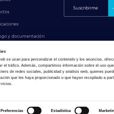
Suscribirme
ctos
ficaciones
ogo y documentación
ctos de Innovación
ies
web se usan para personalizar el contenido y los anuncios, ofrec
 de Denuncias
ar el tráfico. Además, compartimos información sobre el uso que
tners de redes sociales, publicidad y análisis web, quienes pue
acto
ación que les haya proporcionado o que hayan recopilado a parti
vicios.
Política de Privacidad
|
Política de Cookies
Preferencias
Estadística
Marketi