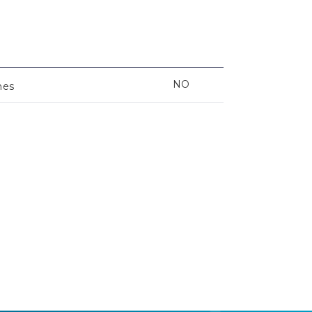
NO
nes