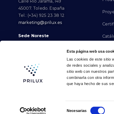
Calle Río Jarama, 149
45007. Toledo. España
Proye
Tel.: (+34) 925 23 38 12
marketing@prilux.es
Certi
Sede Noreste
Catál
Proye
Calle Del Torrent Fondo, s/n
Esta página web usa cook
08791. Sant Llorenç d’Hortons.
Las cookies de este sitio 
Canal
Barcelona. España
de redes sociales y analiz
Tel.: (+34) 93 719 23 29
sitio web con nuestros par
Cont
marketing@prilux.es
combinarla con otra inform
que haya hecho de sus ser
Prilux Lighting ©
2026
Selección
Necesarias
de