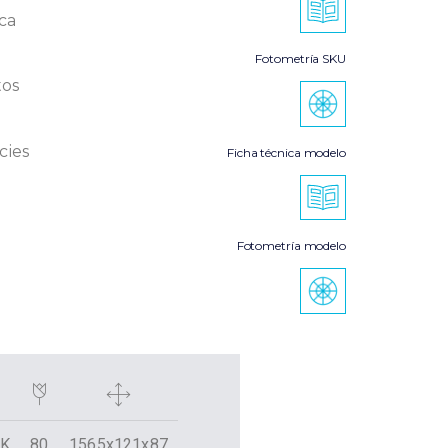
ica
Fotometría SKU
tos
cies
Ficha técnica modelo
Fotometría modelo
0K
80
1565x121x87