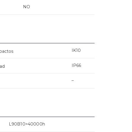
NO
IK10
mpactos
IP66
dad
–
L90B10>40000h