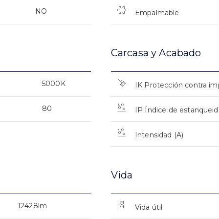
NO
Empalmable
Carcasa y Acabado
5000K
IK Protección contra i
80
IP Índice de estanquei
Intensidad (A)
Vida
12428lm
Vida útil