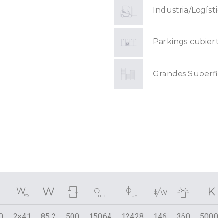
Industria/Logíst
Parkings cubier
Grandes Superfi
0
2×41
85,2
500
15064
12428
146
360
500