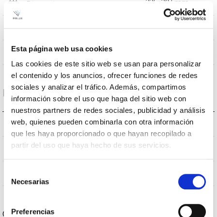
225×29,5mm
Dimensiones
Empotrar
Posición de montaje
Esta página web usa cookies
NO
Empalmable
Las cookies de este sitio web se usan para personalizar
el contenido y los anuncios, ofrecer funciones de redes
sociales y analizar el tráfico. Además, compartimos
Datos ópticos
información sobre el uso que haga del sitio web con
nuestros partners de redes sociales, publicidad y análisis
web, quienes pueden combinarla con otra información
6.500K
Temperatura de color
que les haya proporcionado o que hayan recopilado a
partir del uso que haya hecho de sus servicios.
80
CRI Índice de repr. cromática
Selección
120
Ángulo de apertura
Necesarias
de
consentimiento
Preferencias
Carcasa y Acabado