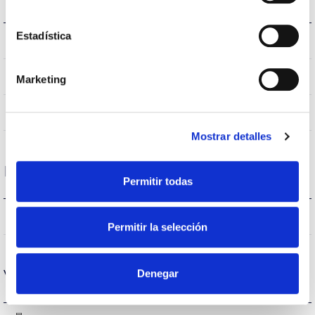
Estadística
IP20
IP Índice de estanqueidad
Blanco
Color cuerpo
Marketing
PC
Cuerpo
Mostrar detalles
Rendimiento
Permitir todas
1.851lm
Flujo luminoso (lm)
Permitir la selección
Denegar
Vida