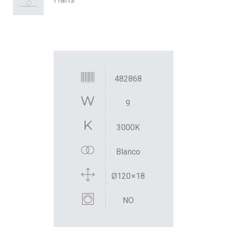
482868
9
3000K
Blanco
Ø120×18
NO