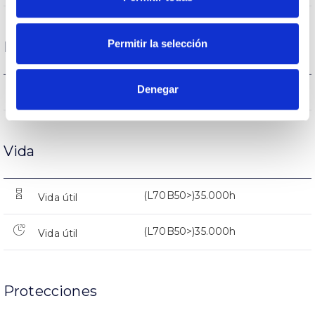
Permitir la selección
Rendimiento
Denegar
511lm
Flujo luminoso (lm)
Vida
(L70B50>)35.000h
Vida útil
(L70B50>)35.000h
Vida útil
Protecciones