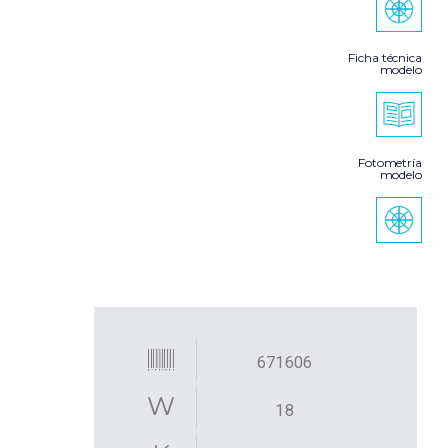
Ficha técnica
modelo
Fotometría
modelo
671606
18