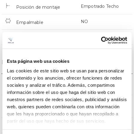
Empotrado Techo
Posición de montaje
NO
Empalmable
Directa
Iluminación
Esta página web usa cookies
Datos ópticos
Las cookies de este sitio web se usan para personalizar
el contenido y los anuncios, ofrecer funciones de redes
3000K-4000K-
Temperatura de color
sociales y analizar el tráfico. Además, compartimos
6500K
información sobre el uso que haga del sitio web con
nuestros partners de redes sociales, publicidad y análisis
CRI Índice de repr.
80
web, quienes pueden combinarla con otra información
cromática
que les haya proporcionado o que hayan recopilado a
partir del uso que haya hecho de sus servicios.
120
Ángulo de apertura