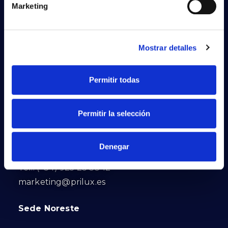
Marketing
Mostrar detalles
Permitir todas
PRILUX LIGHTING S.L.U.
Sede Central
Permitir la selección
Calle Río Jarama, 149
Denegar
45007. Toledo. España
Tel.: (+34) 925 23 38 12
marketing@prilux.es
Sede Noreste