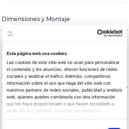
Dimensiones y Montaje
28×1.213mm
Dimensiones
NO
Empalmable
Esta página web usa cookies
Las cookies de este sitio web se usan para personalizar
el contenido y los anuncios, ofrecer funciones de redes
Datos ópticos
sociales y analizar el tráfico. Además, compartimos
información sobre el uso que haga del sitio web con
nuestros partners de redes sociales, publicidad y análisis
6.500K
Temperatura de color
web, quienes pueden combinarla con otra información
que les haya proporcionado o que hayan recopilado a
>80
CRI Índice de repr. cromática
partir del uso que haya hecho de sus servicios.
180
Ángulo de apertura
Selección