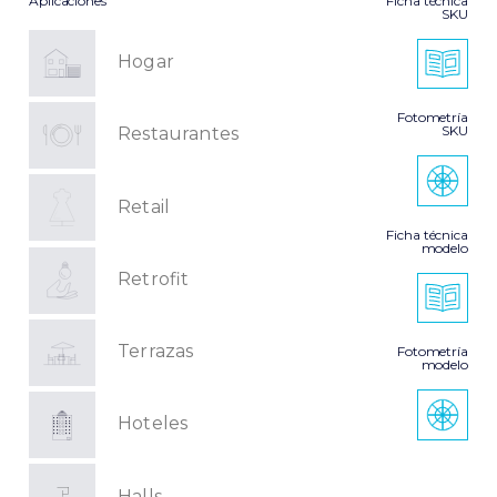
Aplicaciones
Ficha técnica
SKU
Hogar
Fotometría
SKU
Restaurantes
Retail
Ficha técnica
modelo
Retrofit
Terrazas
Fotometría
modelo
Hoteles
Halls