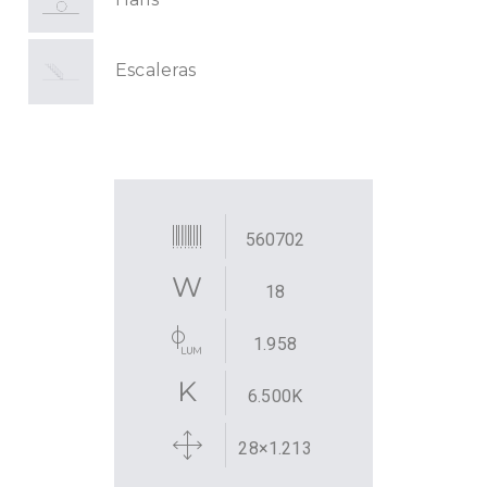
Escaleras
560702
18
1.958
6.500K
28×1.213