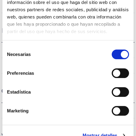
información sobre el uso que haga del sitio web con
NO
Empalmable
nuestros partners de redes sociales, publicidad y análisis
web, quienes pueden combinarla con otra información
que les haya proporcionado o que hayan recopilado a
Datos ópticos
partir del uso que haya hecho de sus servicios.
Selección
6500K
Temperatura de color
Necesarias
de
consentimiento
80
CRI Índice de repr. cromática
Preferencias
Carcasa y Acabado
Estadística
IP20
Marketing
IP Índice de estanqueidad
Vida
Mostrar detalles