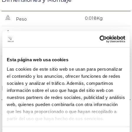
0.018Kg
Peso
45x74mm
Dimensiones
NO
Empalmable
Esta página web usa cookies
Directa
Iluminación
Las cookies de este sitio web se usan para personalizar
el contenido y los anuncios, ofrecer funciones de redes
sociales y analizar el tráfico. Además, compartimos
Datos ópticos
información sobre el uso que haga del sitio web con
nuestros partners de redes sociales, publicidad y análisis
web, quienes pueden combinarla con otra información
3.000K
Temperatura de color
que les haya proporcionado o que hayan recopilado a
partir del uso que haya hecho de sus servicios.
>80
CRI Índice de repr. cromática