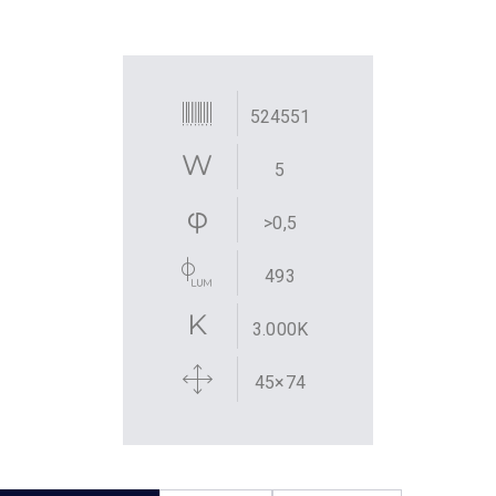
524551
5
>0,5
493
3.000K
45×74