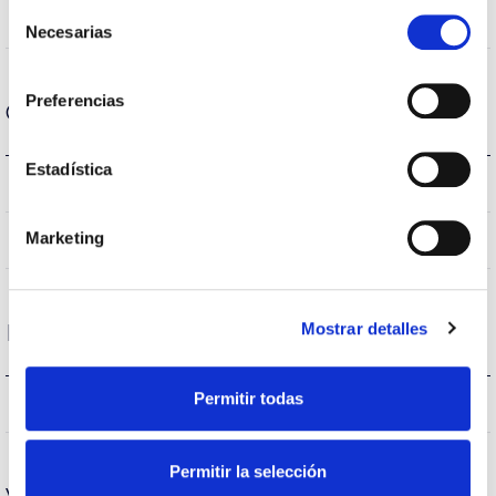
Selección
240
Ángulo de apertura
Necesarias
de
consentimiento
Preferencias
Carcasa y Acabado
Estadística
E27
Casquillo
Marketing
IP20
IP Índice de estanqueidad
Mostrar detalles
Rendimiento
Permitir todas
493lm
Flujo luminoso (lm)
Permitir la selección