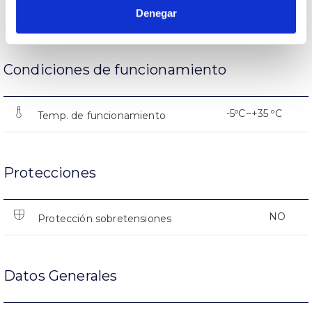
(L70B50>) 25.000h
Vida útil
Denegar
Condiciones de funcionamiento
-5ºC~+35 ºC
Temp. de funcionamiento
Protecciones
NO
Protección sobretensiones
Datos Generales