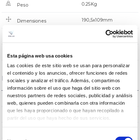
0.25Kg
Peso
190,5x109mm
Dimensiones
NO
Empalmable
Directa
Iluminación
Esta página web usa cookies
Las cookies de este sitio web se usan para personalizar
el contenido y los anuncios, ofrecer funciones de redes
Datos ópticos
sociales y analizar el tráfico. Además, compartimos
información sobre el uso que haga del sitio web con
nuestros partners de redes sociales, publicidad y análisis
4.000K
Temperatura de color
web, quienes pueden combinarla con otra información
que les haya proporcionado o que hayan recopilado a
>80
CRI Índice de repr. cromática
partir del uso que haya hecho de sus servicios.
120
Ángulo de apertura
Selección