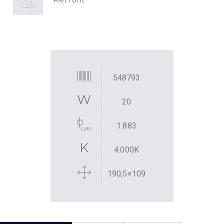
548793
20
1.883
4.000K
190,5×109