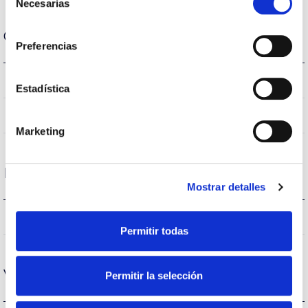
Necesarias
de
consentimiento
Carcasa y Acabado
Preferencias
E27
Casquillo
Estadística
IP20
IP Índice de estanqueidad
Marketing
Rendimiento
Mostrar detalles
1.883lm
Flujo luminoso (lm)
Permitir todas
Vida
Permitir la selección