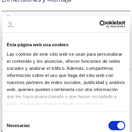
95x140mm
Dimensiones
NO
Empalmable
Esta página web usa cookies
Las cookies de este sitio web se usan para personalizar
Datos ópticos
el contenido y los anuncios, ofrecer funciones de redes
sociales y analizar el tráfico. Además, compartimos
información sobre el uso que haga del sitio web con
3.000K
Temperatura de color
nuestros partners de redes sociales, publicidad y análisis
web, quienes pueden combinarla con otra información
>80
CRI Índice de repr. cromática
que les haya proporcionado o que hayan recopilado a
partir del uso que haya hecho de sus servicios.
200
Ángulo de apertura
Selección
Necesarias
de
Carcasa y Acabado