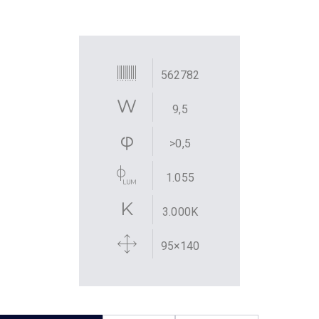
562782
9,5
>0,5
1.055
3.000K
95×140