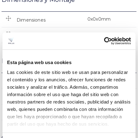
0x0x0mm
Dimensiones
NO
Empalmable
Datos ópticos
Esta página web usa cookies
Las cookies de este sitio web se usan para personalizar
el contenido y los anuncios, ofrecer funciones de redes
2700K
Temperatura de color
sociales y analizar el tráfico. Además, compartimos
información sobre el uso que haga del sitio web con
80
CRI Índice de repr. cromática
nuestros partners de redes sociales, publicidad y análisis
web, quienes pueden combinarla con otra información
220
Ángulo de apertura
que les haya proporcionado o que hayan recopilado a
partir del uso que haya hecho de sus servicios.
Carcasa y Acabado