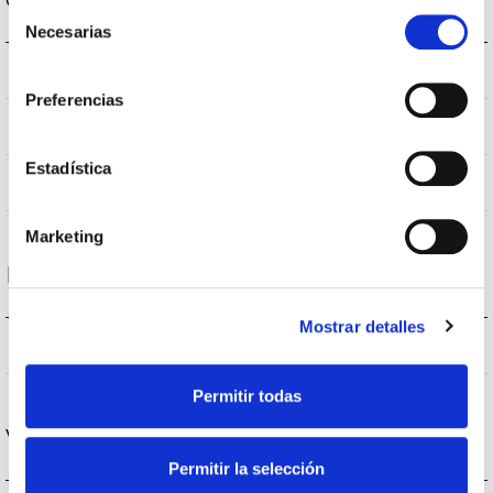
Selección
Necesarias
de
consentimiento
E27
Casquillo
Preferencias
IP20
IP Índice de estanqueidad
Estadística
Blanco
Color cuerpo
Marketing
Rendimiento
Mostrar detalles
1055lm
Flujo luminoso (lm)
Permitir todas
Vida
Permitir la selección