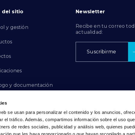
del sitio
Newsletter
Recibe en tu correo tod
ol y gestión
actualidad:
uctos
Suscribirme
ctos
ficaciones
ogo y documentación
ctos de Innovación
ies
web se usan para personalizar el contenido y los anuncios, ofrec
 de Denuncias
ar el tráfico. Además, compartimos información sobre el uso que
tners de redes sociales, publicidad y análisis web, quienes pue
acto
ación que les haya proporcionado o que hayan recopilado a parti