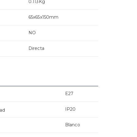
0.113Kg
65x65x150mm
NO
Directa
E27
IP20
dad
Blanco