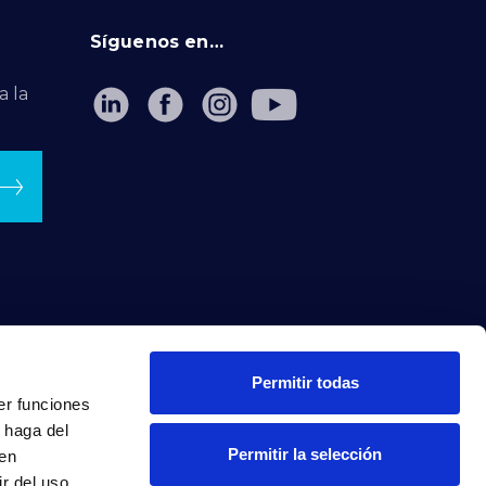
Síguenos en…
a la
Permitir todas
er funciones
 haga del
Permitir la selección
den
r del uso