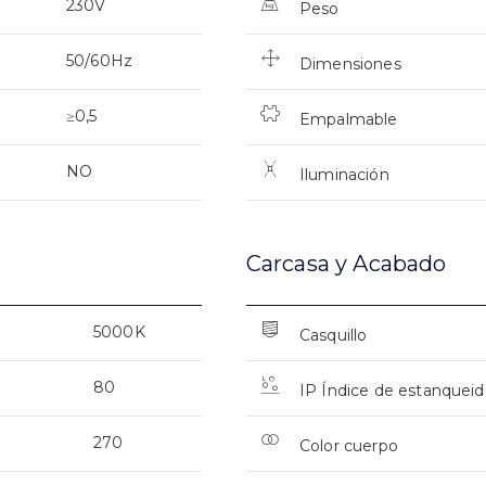
230V
Peso
50/60Hz
Dimensiones
≥0,5
Empalmable
NO
Iluminación
Carcasa y Acabado
5000K
Casquillo
80
IP Índice de estanquei
270
Color cuerpo