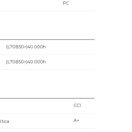
PC
(L70B50>)40.000h
(L70B50>)40.000h
CCI
A+
ética