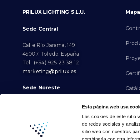
PRILUX LIGHTING S.L.U.
Mapa 
Contr
Sede Central
Prod
Calle Río Jarama, 149
45007. Toledo. España
Proye
Tel.: (+34) 925 23 38 12
marketing@prilux.es
Certi
Sede Noreste
Catál
Proye
Calle Del Torrent Fondo, s/n
Esta página web usa cook
08791. Sant Llorenç d’Hortons.
Las cookies de este sitio 
Canal
Barcelona. España
de redes sociales y analiz
Tel.: (+34) 93 719 23 29
sitio web con nuestros par
Cont
marketing@prilux.es
combinarla con otra inform