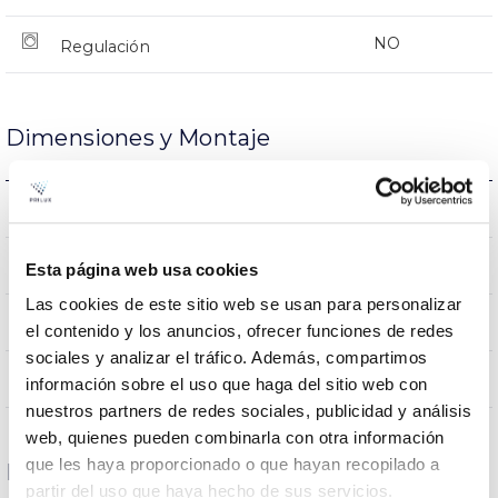
NO
Regulación
Dimensiones y Montaje
0.95Kg
Peso
290x290x70mm
Dimensiones
Esta página web usa cookies
Las cookies de este sitio web se usan para personalizar
NO
Empalmable
el contenido y los anuncios, ofrecer funciones de redes
sociales y analizar el tráfico. Además, compartimos
Directa
Iluminación
información sobre el uso que haga del sitio web con
nuestros partners de redes sociales, publicidad y análisis
web, quienes pueden combinarla con otra información
que les haya proporcionado o que hayan recopilado a
Datos ópticos
partir del uso que haya hecho de sus servicios.