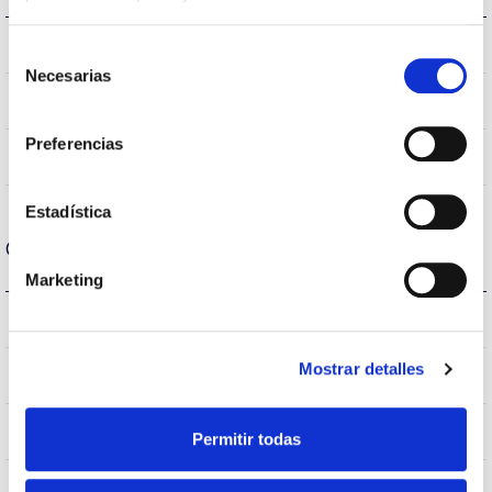
3000K
Temperatura de color
Selección
Necesarias
de
80
CRI Índice de repr. cromática
consentimiento
Preferencias
125
Ángulo de apertura
Estadística
Carcasa y Acabado
Marketing
IP40
IP Índice de estanqueidad
Mostrar detalles
Blanco
Color cuerpo
PC
Cuerpo
Permitir todas