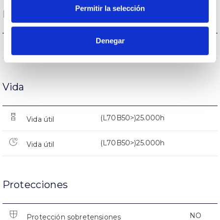
Permitir la selección
Rendimiento
Denegar
1905lm
Flujo luminoso (lm)
Vida
(L70B50>)25.000h
Vida útil
(L70B50>)25.000h
Vida útil
Protecciones
NO
Protección sobretensiones