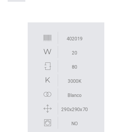
402019
20
80
3000K
Blanco
290x290x70
NO