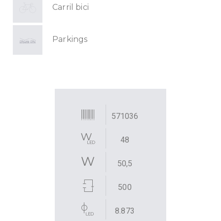
Carril bici
Parkings
571036
48
50,5
500
8.873