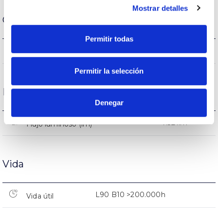
Mostrar detalles
Carcasa y Acabado
Permitir todas
20
Intensidad (A)
Permitir la selección
Rendimiento
Denegar
7.321lm
Flujo luminoso (lm)
Vida
L90 B10 >200.000h
Vida útil