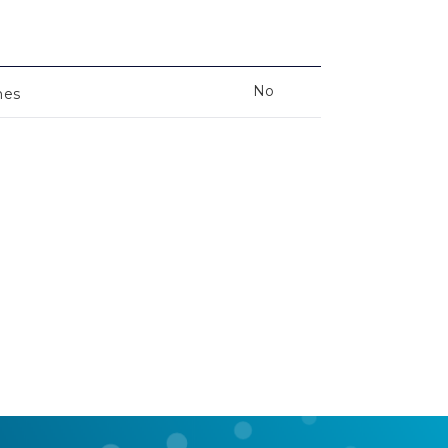
No
nes