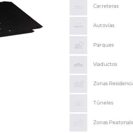
Carreteras
Autovías
Parques
Viaductos
Zonas Residenci
Túneles
Zonas Peatonal