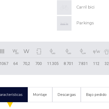
Carril bici
Parkings
1067
64
70,2
700
11.305
8.701
7.831
112
3
aracterísticas
Montaje
Descargas
Bajo pedido