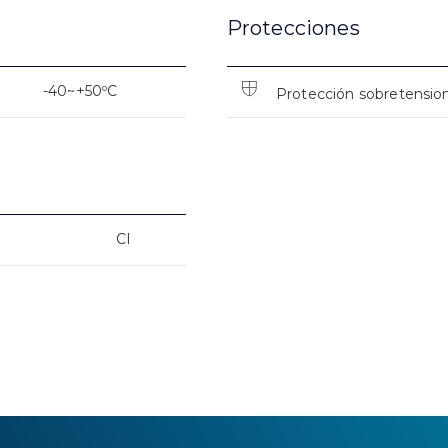
Protecciones
-40~+50ºC
Protección sobretensio
CI