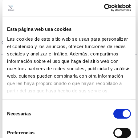
>80 (Blanco)
CRI Índice de repr. cromática
PEXL0M
Óptica
Esta página web usa cookies
Las cookies de este sitio web se usan para personalizar
Carcasa y Acabado
el contenido y los anuncios, ofrecer funciones de redes
sociales y analizar el tráfico. Además, compartimos
información sobre el uso que haga del sitio web con
IK
nuestros partners de redes sociales, publicidad y análisis
IK10
Protección
web, quienes pueden combinarla con otra información
contra impactos
que les haya proporcionado o que hayan recopilado a
partir del uso que haya hecho de sus servicios.
IP Índice
IP66
de
Selección
estanqueidad
Necesarias
de
consentimiento
Color
9007
Preferencias
cuerpo