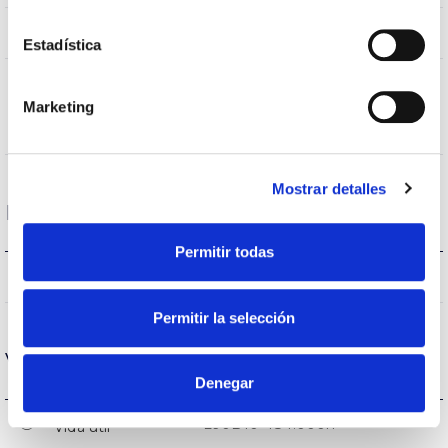
AL iap
Cuerpo
Estadística
Overstorm,HCB (High Cooled
Carga
Box),TESS (Temperature Evacuation
Marketing
estática
Skin System)
Mostrar detalles
Rendimiento
Permitir todas
5.554lm
Flujo luminoso (lm)
Permitir la selección
Vida
Denegar
L90B10>184.000h
Vida útil