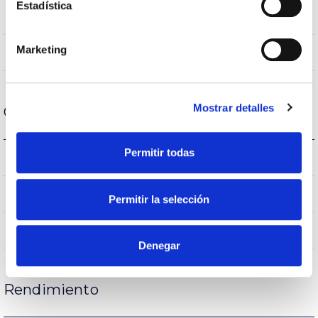
Estadística
VA00K0M
Óptica
Marketing
1,3
Flujo Hemisférico Superior
Mostrar detalles
Carcasa y Acabado
Permitir todas
IK08
IK Protección contra impactos
9005
Color cuerpo
Permitir la selección
AL iap
Cuerpo
Denegar
Rendimiento