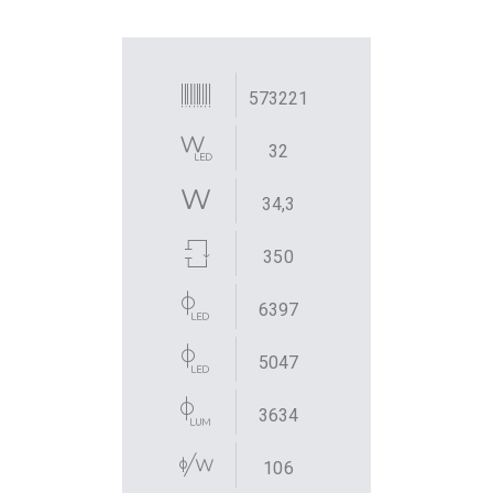
573221
32
34,3
350
6397
5047
3634
106