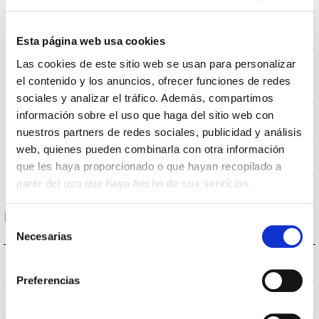
490x490x850mm
Dimensiones
Esta página web usa cookies
Las cookies de este sitio web se usan para personalizar
Montaje en Brazo,Montaje en
Posición de
el contenido y los anuncios, ofrecer funciones de redes
Baculo
montaje
sociales y analizar el tráfico. Además, compartimos
información sobre el uso que haga del sitio web con
NO
Empalmable
nuestros partners de redes sociales, publicidad y análisis
web, quienes pueden combinarla con otra información
Directa
Iluminación
que les haya proporcionado o que hayan recopilado a
partir del uso que haya hecho de sus servicios.
Datos ópticos
Selección
Necesarias
de
consentimiento
4000K
Temperatura de color
Preferencias
70
CRI Índice de repr. cromática