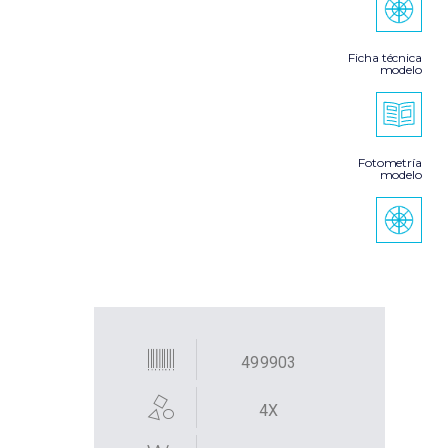
Ficha técnica
modelo
Fotometría
modelo
499903
4X