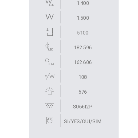
1.400
1.500
5100
182.596
162.606
108
576
S066I2P
SI/YES/OUI/SIM