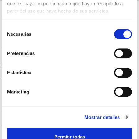
que les haya proporcionado o que hayan recopilado a
6.000K
Temperatura de color
partir del uso que haya hecho de sus servicios.
>90
CRI Índice de repr. cromática
Selección
Necesarias
de
S066I2P
Óptica
consentimiento
Preferencias
Carcasa y Acabado
Estadística
IP66
IP Índice de estanqueidad
Marketing
9007
Color cuerpo
Mostrar detalles
AL iap
Cuerpo
Permitir todas