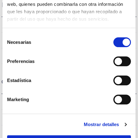
Datos ópticos
web, quienes pueden combinarla con otra información
que les haya proporcionado o que hayan recopilado a
partir del uso que haya hecho de sus servicios.
5.000K
Temperatura de color
Selección
>70
CRI Índice de repr. cromática
Necesarias
de
consentimiento
S060L2P
Óptica
Preferencias
Estadística
Carcasa y Acabado
Marketing
IP66
IP Índice de estanqueidad
9007
Color cuerpo
Mostrar detalles
AL iap
Cuerpo