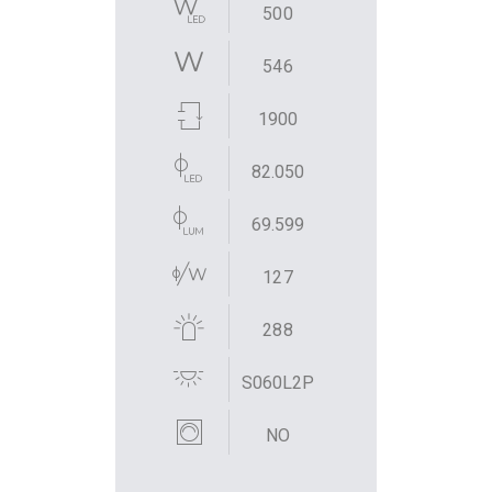
500
546
1900
82.050
69.599
127
288
S060L2P
NO