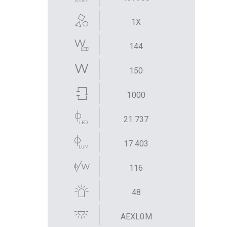
1X
144
150
1000
21.737
17.403
116
48
AEXL0M