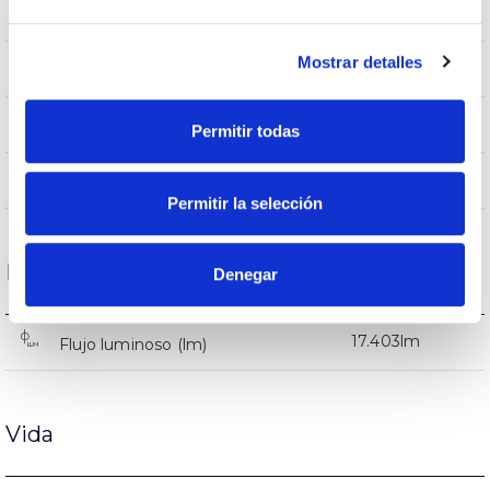
IK10
IK Protección contra impactos
Mostrar detalles
IP66
IP Índice de estanqueidad
9007
Color cuerpo
Permitir todas
AL iap
Cuerpo
Permitir la selección
Rendimiento
Denegar
17.403lm
Flujo luminoso (lm)
Vida