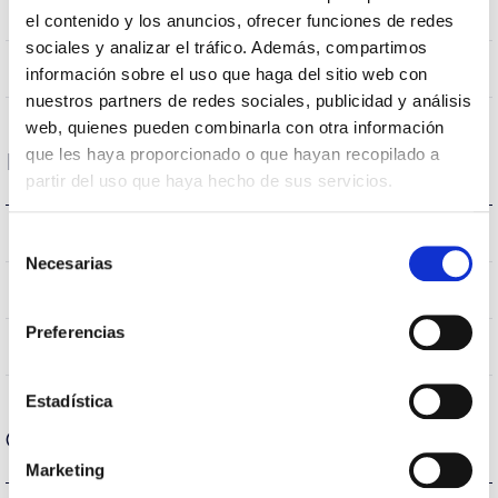
No
Empalmable
el contenido y los anuncios, ofrecer funciones de redes
sociales y analizar el tráfico. Además, compartimos
Directa
Iluminación
información sobre el uso que haga del sitio web con
nuestros partners de redes sociales, publicidad y análisis
web, quienes pueden combinarla con otra información
que les haya proporcionado o que hayan recopilado a
Datos ópticos
partir del uso que haya hecho de sus servicios.
4.000K
Temperatura de color
Selección
Necesarias
de
>70
CRI Índice de repr. cromática
consentimiento
Preferencias
AEXL0M
Óptica
Estadística
Carcasa y Acabado
Marketing