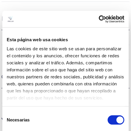
Datos ópticos
6500K
Temperatura de color
Esta página web usa cookies
Las cookies de este sitio web se usan para personalizar
80
CRI Índice de repr. cromática
el contenido y los anuncios, ofrecer funciones de redes
sociales y analizar el tráfico. Además, compartimos
información sobre el uso que haga del sitio web con
Carcasa y Acabado
nuestros partners de redes sociales, publicidad y análisis
web, quienes pueden combinarla con otra información
que les haya proporcionado o que hayan recopilado a
IP20
IP Índice de estanqueidad
partir del uso que haya hecho de sus servicios.
Selección
Vida
Necesarias
de
consentimiento