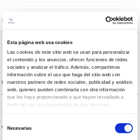
Datos ópticos
2700K
Temperatura de color
Esta página web usa cookies
Las cookies de este sitio web se usan para personalizar
90
CRI Índice de repr. cromática
el contenido y los anuncios, ofrecer funciones de redes
sociales y analizar el tráfico. Además, compartimos
información sobre el uso que haga del sitio web con
Carcasa y Acabado
nuestros partners de redes sociales, publicidad y análisis
web, quienes pueden combinarla con otra información
que les haya proporcionado o que hayan recopilado a
IP20
IP Índice de estanqueidad
partir del uso que haya hecho de sus servicios.
Selección
Vida
Necesarias
de
consentimiento