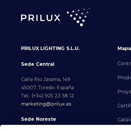
PRILUX LIGHTING S.L.U.
Mapa 
Contr
Sede Central
Prod
Calle Río Jarama, 149
45007. Toledo. España
Proye
Tel.: (+34) 925 23 38 12
marketing@prilux.es
Certi
Sede Noreste
Catál