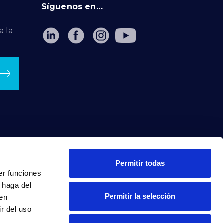
Síguenos en…
a la
Permitir todas
er funciones
 haga del
Permitir la selección
den
r del uso