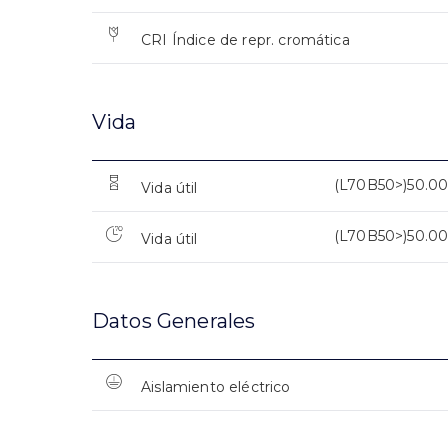
CRI Índice de repr. cromática
Vida
(L70B50>)50.0
Vida útil
(L70B50>)50.0
Vida útil
Datos Generales
Aislamiento eléctrico