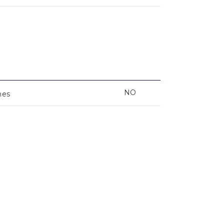
NO
nes