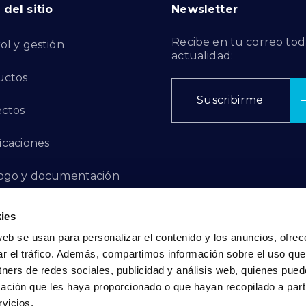
del sitio
Newsletter
Recibe en tu correo tod
ol y gestión
actualidad:
uctos
Suscribirme
ctos
ficaciones
ogo y documentación
ctos de Innovación
ies
web se usan para personalizar el contenido y los anuncios, ofrec
 de Denuncias
ar el tráfico. Además, compartimos información sobre el uso que
tners de redes sociales, publicidad y análisis web, quienes pue
acto
ación que les haya proporcionado o que hayan recopilado a parti
vicios.