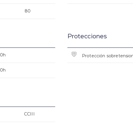
80
Protecciones
00h
Protección sobretensio
00h
CCIII