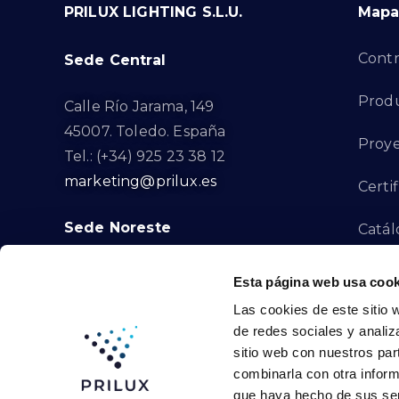
PRILUX LIGHTING S.L.U.
Mapa 
Contr
Sede Central
Prod
Calle Río Jarama, 149
45007. Toledo. España
Proye
Tel.: (+34) 925 23 38 12
marketing@prilux.es
Certi
Sede Noreste
Catál
Proye
Calle Del Torrent Fondo, s/n
Esta página web usa cook
08791. Sant Llorenç d’Hortons.
Las cookies de este sitio 
Canal
Barcelona. España
de redes sociales y analiz
Tel.: (+34) 93 719 23 29
sitio web con nuestros par
Cont
marketing@prilux.es
combinarla con otra inform
que haya hecho de sus ser