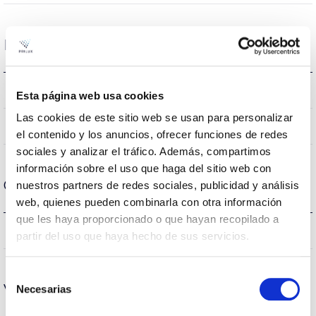
Datos ópticos
2700K
Temperatura de color
Esta página web usa cookies
Las cookies de este sitio web se usan para personalizar
80
CRI Índice de repr. cromática
el contenido y los anuncios, ofrecer funciones de redes
sociales y analizar el tráfico. Además, compartimos
información sobre el uso que haga del sitio web con
Carcasa y Acabado
nuestros partners de redes sociales, publicidad y análisis
web, quienes pueden combinarla con otra información
que les haya proporcionado o que hayan recopilado a
IP20
IP Índice de estanqueidad
partir del uso que haya hecho de sus servicios.
Selección
Vida
Necesarias
de
consentimiento