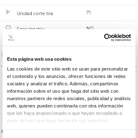
71
Unidad corte tira
NO
Empalmable
Datos ópticos
Esta página web usa cookies
Las cookies de este sitio web se usan para personalizar
5.000K
Temperatura de color
el contenido y los anuncios, ofrecer funciones de redes
sociales y analizar el tráfico. Además, compartimos
>80
CRI Índice de repr. cromática
información sobre el uso que haga del sitio web con
nuestros partners de redes sociales, publicidad y análisis
120
web, quienes pueden combinarla con otra información
Ángulo de apertura
que les haya proporcionado o que hayan recopilado a
partir del uso que haya hecho de sus servicios.
Carcasa y Acabado
Selección