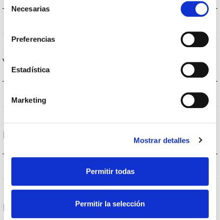
Necesarias
de
IP65
IP Índice de estanqueidad
consentimiento
Preferencias
Vida
Estadística
(L70B50>) 50.000h
Vida útil
Marketing
Protecciones
Mostrar detalles
NO
Protección sobretensiones
Permitir todas
Permitir la selección
Datos Generales