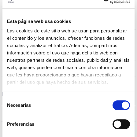
Resistencia al
0,31m2
Esta página web usa cookies
Viento
Las cookies de este sitio web se usan para personalizar
10Kg
Peso
el contenido y los anuncios, ofrecer funciones de redes
sociales y analizar el tráfico. Además, compartimos
855x445mm
información sobre el uso que haga del sitio web con
Dimensiones
nuestros partners de redes sociales, publicidad y análisis
web, quienes pueden combinarla con otra información
No
Empalmable
que les haya proporcionado o que hayan recopilado a
partir del uso que haya hecho de sus servicios.
Datos ópticos
Selección
Necesarias
de
3.000K
consentimiento
Temperatura de color
Preferencias
>70
CRI Índice de repr. cromática