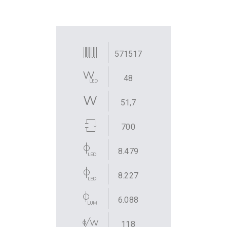
571517
48
51,7
700
8.479
8.227
6.088
118