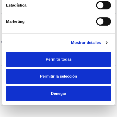
Estadística
VA00L1P
Óptica
0,0%
Flujo Hemisférico Superior
Marketing
Carcasa y Acabado
Mostrar detalles
IK08
Permitir todas
IK Protección contra impactos
IP65
IP Índice de estanqueidad
Permitir la selección
65
Intensidad (A)
Denegar
AL
Cuerpo