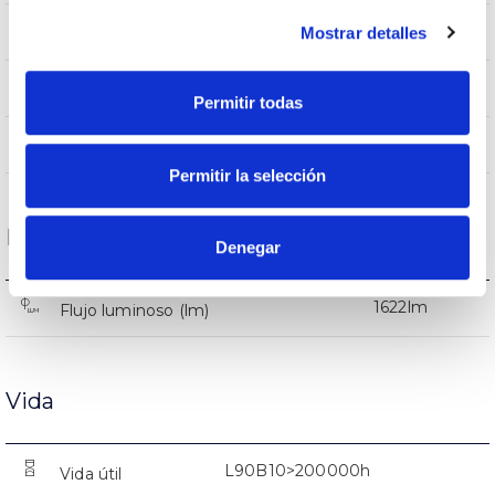
IP66
Mostrar detalles
IP Índice de estanqueidad
9005
Color cuerpo
Permitir todas
AL iap
Cuerpo
Permitir la selección
Rendimiento
Denegar
1622lm
Flujo luminoso (lm)
Vida
L90B10>200000h
Vida útil