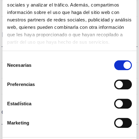
sociales y analizar el tráfico. Además, compartimos
Directa
Iluminación
información sobre el uso que haga del sitio web con
nuestros partners de redes sociales, publicidad y análisis
web, quienes pueden combinarla con otra información
Datos ópticos
que les haya proporcionado o que hayan recopilado a
partir del uso que haya hecho de sus servicios.
3000K
Temperatura de color
Selección
Necesarias
de
70
CRI Índice de repr. cromática
consentimiento
Preferencias
VA00L1P
Óptica
Estadística
Carcasa y Acabado
Marketing
IK10
IK Protección contra impactos