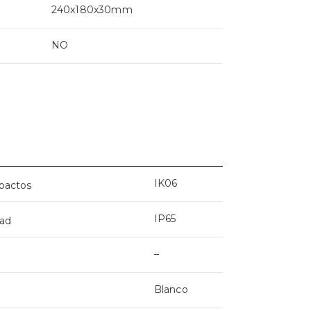
240x180x30mm
NO
IK06
mpactos
IP65
dad
–
Blanco