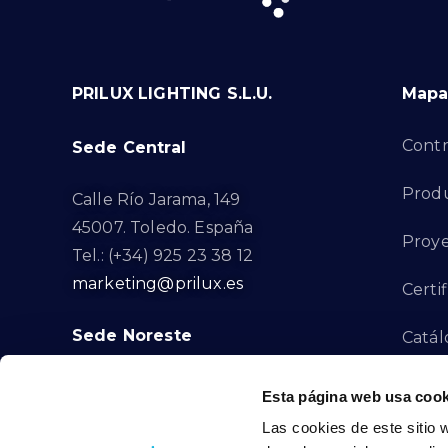
PRILUX LIGHTING S.L.U.
Mapa 
Contr
Sede Central
Prod
Calle Río Jarama, 149
45007. Toledo. España
Proye
Tel.: (+34) 925 23 38 12
marketing@prilux.es
Certi
Sede Noreste
Catál
Proye
Calle Del Torrent Fondo, s/n
Esta página web usa cook
08791. Sant Llorenç d’Hortons.
Las cookies de este sitio 
Canal
Barcelona. España