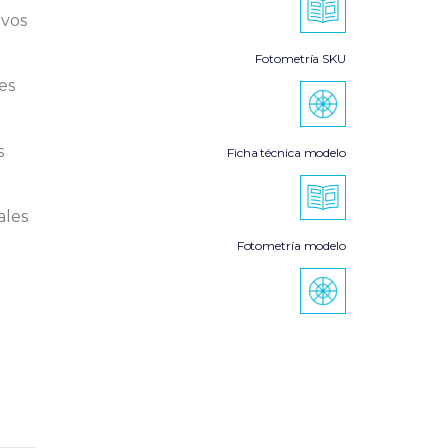
ivos
Fotometría SKU
es
s
Ficha técnica modelo
ales
Fotometría modelo