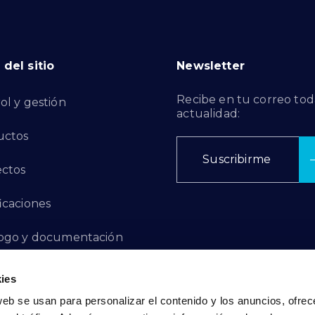
del sitio
Newsletter
Recibe en tu correo tod
ol y gestión
actualidad:
uctos
Suscribirme
ctos
ficaciones
ogo y documentación
ctos de Innovación
ies
web se usan para personalizar el contenido y los anuncios, ofrec
 de Denuncias