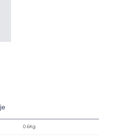
je
0.6Kg