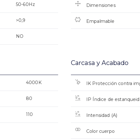
50-60Hz
Dimensiones
>0,9
Empalmable
NO
Carcasa y Acabado
4000K
IK Protección contra i
80
IP Índice de estanquei
110
Intensidad (A)
Color cuerpo