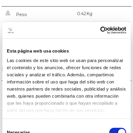
0.42Kg
Peso
135x19x30mm
Dimensiones
NO
Empalmable
Esta página web usa cookies
Las cookies de este sitio web se usan para personalizar
el contenido y los anuncios, ofrecer funciones de redes
Datos ópticos
sociales y analizar el tráfico. Además, compartimos
información sobre el uso que haga del sitio web con
5000K
Temperatura de color
nuestros partners de redes sociales, publicidad y análisis
web, quienes pueden combinarla con otra información
80
que les haya proporcionado o que hayan recopilado a
CRI Índice de repr. cromática
partir del uso que haya hecho de sus servicios.
100
Ángulo de apertura
Selección
Necesarias