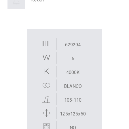
629294
6
4000K
BLANCO
105-110
125x125x50
NO