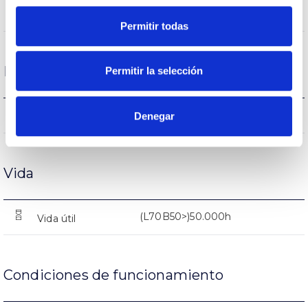
PC
Cuerpo
Permitir todas
Rendimiento
Permitir la selección
563lm
Denegar
Flujo luminoso (lm)
Vida
(L70B50>)50.000h
Vida útil
Condiciones de funcionamiento