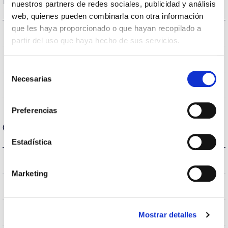
Datos ópticos
nuestros partners de redes sociales, publicidad y análisis
web, quienes pueden combinarla con otra información
que les haya proporcionado o que hayan recopilado a
4000K
Temperatura de color
partir del uso que haya hecho de sus servicios.
80
CRI Índice de repr. cromática
Selección
Necesarias
de
100
Ángulo de apertura
consentimiento
Preferencias
Carcasa y Acabado
Estadística
IP20
IP Índice de estanqueidad
Marketing
IP40
Intensidad (A)
BLANCO
Color cuerpo
Mostrar detalles