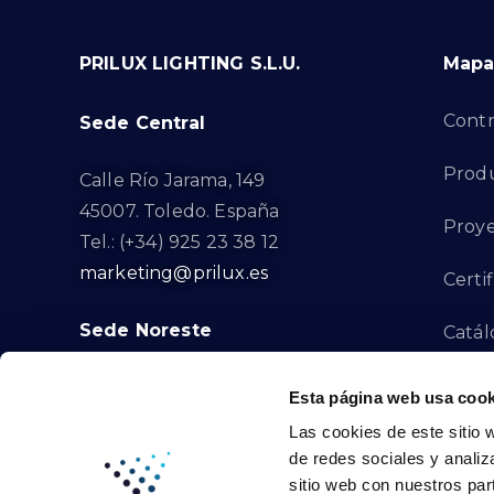
PRILUX LIGHTING S.L.U.
Mapa 
Contr
Sede Central
Prod
Calle Río Jarama, 149
45007. Toledo. España
Proye
Tel.: (+34) 925 23 38 12
marketing@prilux.es
Certi
Sede Noreste
Catál
Proye
Calle Del Torrent Fondo, s/n
Esta página web usa cook
08791. Sant Llorenç d’Hortons.
Las cookies de este sitio 
Canal
Barcelona. España
de redes sociales y analiz
Tel.: (+34) 93 719 23 29
sitio web con nuestros par
Cont