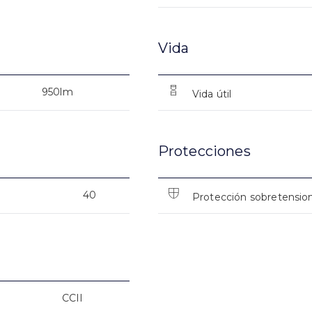
Vida
950lm
Vida útil
Protecciones
40
Protección sobretensio
CCII