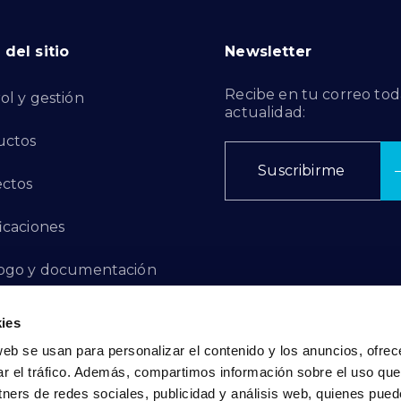
del sitio
Newsletter
Recibe en tu correo tod
ol y gestión
actualidad:
uctos
Suscribirme
ctos
ficaciones
ogo y documentación
ctos de Innovación
ies
web se usan para personalizar el contenido y los anuncios, ofrec
 de Denuncias
ar el tráfico. Además, compartimos información sobre el uso que
tners de redes sociales, publicidad y análisis web, quienes pue
acto