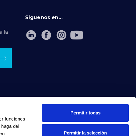
Síguenos en…
a la
Permitir todas
er funciones
 haga del
Permitir la selección
den